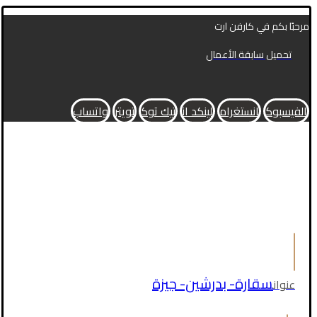
مرحبًا بكم في كارفن ارت
تحميل سابقة الأعمال
الفيسبوك
انستغرام
لينكد ان
تيك توك
تويتر
واتساب
سقارة- بدرشين- جيزة
عنوان