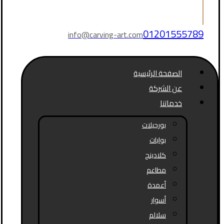
01201555789
info@carving-art.com
الصفحة الرئيسية
عن الشركة
خدماتنا
بورجيلات
بوابات
كلادينج
مطاعم
أعمدة
أسوار
سلالم