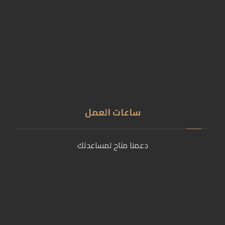
01201555789
01009808498
info@carving-art.com
ساعات العمل
دعمنا متاح لمساعدتك
يوميا
9 صباحًا - 5 مساءً
الجمعة