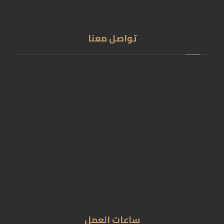
تواصل معنا
سقارة- بدرشين- جيزة
01201555789
01009808498
info@carving-art.com
ساعات العمل