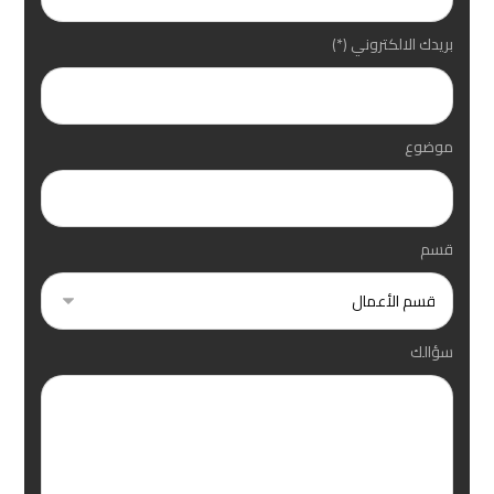
بريدك الالكتروني (*)
موضوع
قسم
سؤالك