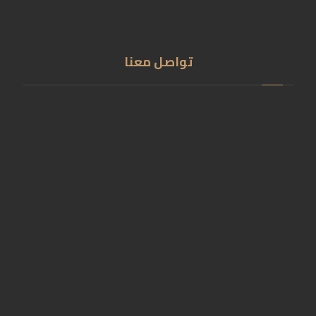
تواصل معنا
سقارة- بدرشين- جيزة
01201555789
01009808498