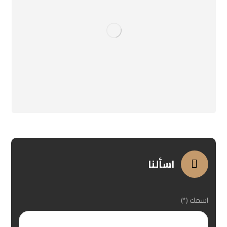
اسألنا
اسمك (*)